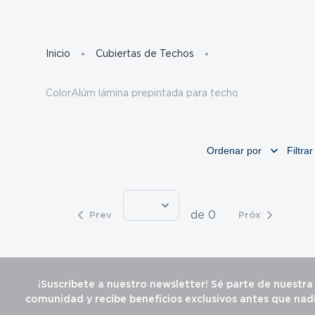
27171
Skip
to
Content
Inicio
Cubiertas de Techos
ColorAlúm lámina prepintada para techo
Ordenar por
Filtrar
de 0
Prev
Próx
¡Suscríbete a nuestro newsletter! Sé parte de nuestra
comunidad y recibe beneficios exclusivos antes que nadi